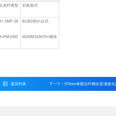
出光纤类型
封装形式
= SMF-28
B1/B2/B3=台式
M=PM1550
M20/M31/M70=模块
返回列表
下一个：
976nm单模光纤耦合泵浦激光