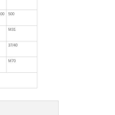
400
500
M31
37/40
M70