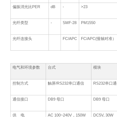
偏振消光比PER
dB
-
>23
光纤类型
-
SMF-28
PM1550
光纤连接头
FC/APC
FC/APC(慢轴对准）
电气和环境参数
台式
模块
控制方式
触屏/RS232串口通信
RS232串口
通信接口
DB9 母口
DB9 母口
供 电
AC 100~240V，150W
DC5V, 30W