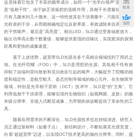
这意味着它包含了丰富的频率成分，如同一个“光学白噪声”源。其次
联系
是“低相干性”。由于缺乏谐振腔的选模作用，其相干长度极短，通常
只有几微米到几十微米。这一特性使其在干涉测量中，只能实现极短
顶部
光程差的干涉，从而能精确地定位反射界面，有效滤除来自其他界面
的干扰噪声。最后是“高亮度”。相比LED，SLD通过受激辐射放大，
输出功率高出数个数量级，能够提供更强的信噪比，实现更深的探测
距离和更快的成像速度。
基于上述优势，超宽带SLD光源在多个高精尖领域找到了用武之
地。在光纤陀螺（FOG）中，SLD是理想的光源。其低相干性有效
抑制了由瑞利背向散射和克尔效应引起的噪声，大幅提升了陀螺的精
度和稳定性，是航空航天、姿态控制等领域的核心元件。在生物医学
领域，特别是光学相干层析（OCT）技术中，SLD是*的“主角”。它
利用低相干干涉原理，能够实现对生物组织（如视网膜、皮肤）的微
米级分辨率、非侵入式断层成像，为早期疾病诊断提供了革命性的工
具。
随着应用需求的不断深化，SLD光源技术也在持续演进。研究人
员正通过新材料（如量子点）、新结构设计，不断拓展其光谱宽度，
向着“超超宽带”迈进，以实现OCT技术更高的轴向分辨率。同时，提