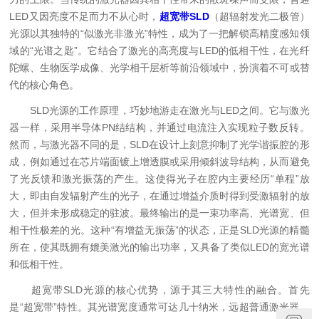
LED又因亮度不足而力不从心时，
超宽带SLD
（超辐射发光二极管）
光源以其独特的“似激光非激光”特性，成为了一把解锁高精度感知领
域的“光谱之匙”。它结合了激光的高亮度与LED的低相干性，在光纤
陀螺、生物医学成像、光学相干层析等前沿领域中，扮演着不可或替
代的核心角色。
SLD光源的工作原理，巧妙地游走在激光与LED之间。它与激光
器一样，采用半导体PN结结构，并通过电流注入实现粒子数反转。
然而，与激光器不同的是，SLD在设计上刻意抑制了光学谐振腔的形
成，例如通过在芯片端面镀上增透膜或采用倾斜波导结构，从而避免
了光反馈和激光振荡的产生。这使得光子在腔内主要经历“单程”放
大，即由自发辐射产生的光子，在通过增益介质时得到受激辐射的放
大，但并未形成稳定的驻波。最终输出的是一束功率高、光谱宽、但
相干性极差的光。这种“有增益无振荡”的状态，正是SLD光源的精髓
所在，使其既拥有媲美激光的输出功率，又具备了类似LED的宽光谱
和低相干性。
超宽带SLD光源的核心优势，源于其三大特性的融合。首先
是“超宽带”特性。其光谱宽度通常可达几十纳米，远超普通激光器，