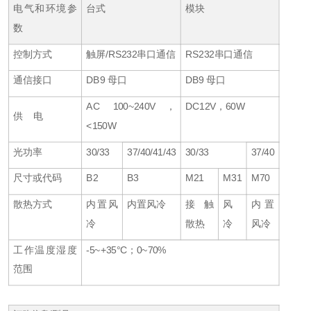
电气和环境参
台式
模块
数
控制方式
触屏/RS232串口通信
RS232串口通信
通信接口
DB9 母口
DB9 母口
AC 100~240V，
DC12V，60W
供 电
<150W
光功率
30/33
37/40/41/43
30/33
37/40
尺寸或代码
B2
B3
M21
M31
M70
散热方式
内置风
内置风冷
接触
风
内置
冷
散热
冷
风冷
工作温度湿度
-5~+35°C；0~70%
范围