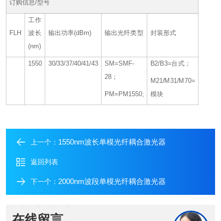
订购信息/型号
工作
FLH
波长
输出功率(dBm)
输出光纤类型
封装形式
(nm)
1550
30/33/37/40/41/43
SM=SMF-
B2/B3=台式；
28；
M21/M31/M70=
PM=PM1550;
模块
1550nm波长单模光纤耦合激光器
上一个：
返回列表
2000nm波段单模光纤耦合激光器
下一个：
在线留言