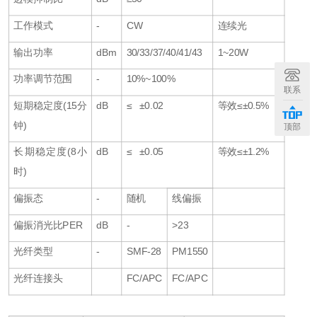
工作模式
-
CW
连续光
输出功率
dBm
30/33/37/40/41/43
1~20W
功率调节范围
-
10%~100%
联系
短期稳定度(15分
dB
≤ ±0.02
等效≤±0.5%
钟)
顶部
长期稳定度(8小
dB
≤ ±0.05
等效≤±1.2%
时)
偏振态
-
随机
线偏振
偏振消光比PER
dB
-
>23
光纤类型
-
SMF-28
PM1550
光纤连接头
FC/APC
FC/APC