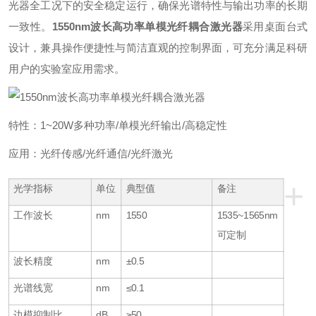
光器全工况下的安全稳定运行，确保光谱特性与输出功率的长期
一致性。
1550nm波长高功率单模光纤耦合激光器
采用桌面台式
设计，兼具操作便捷性与简洁直观的控制界面，可充分满足科研
用户的实验室应用需求。
特性：1~20W多种功率/单模光纤输出/高稳定性
应用：光纤传感/光纤通信/光纤激光
+
光学指标
单位
典型值
备注
工作波长
nm
1550
1535~1565nm
可定制
波长精度
nm
±0.5
光谱线宽
nm
≤0.1
边模抑制比
dB
≥50