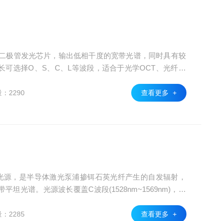
体二极管发光芯片，输出低相干度的宽带光谱，同时具有较
可选择O、S、C、L等波段，适合于光学OCT、光纤传
：2290
查看更多 +
干光源，是半导体激光泵浦掺铒石英光纤产生的自发辐射，
坦光谱。光源波长覆盖C波段(1528nm~1569nm)，光
光纤耦合输出，功率连续可调，可选保偏光纤输出线偏振。
多种形式的封装。
：2285
查看更多 +