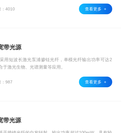
度。
：4010
查看更多 +
E宽带光源
宽带光源采用短波长激光泵浦掺铥光纤，单模光纤输出功率可达2
m，适合于激光生物、光谱测量等应用。
：987
查看更多 +
E宽带光源
带光源基于掺镱光纤的自发辐射，输出功率超过100mW。具有较