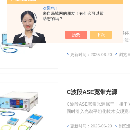
欢迎您！
来自局域网的朋友！有什么可以帮
助您的吗？
SLD 宽带光源
SLD 宽带光源采用超辐射半导
高的输出光功率谱密度，工作波长
感等应用。
更新时间：2025-06-20
浏览量
C波段ASE宽带光源
C波段ASE宽带光源属于非相
同时引入光谱平坦化技术实现宽带平
谱平坦度优于2dB，通过单模
适合于光纤传感等应用，可提供
更新时间：2025-06-20
浏览量