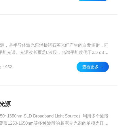
光源，是半导体激光泵浦掺铒石英光纤产生的自发辐射，同
坦光谱。光源波长覆盖L波段，光谱平坦度优于2.5 dB，
适合于光纤传感等应用。
：952
查看更多 +
带光源
0~1650nm SLD Broadband Light Source）利用多个波段
1250-1650nm等多种波段的超宽带光谱的单模光纤输