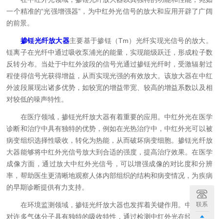
一个精准的“光强增强器”，为中红外光信号的放大和应用开辟了广阔
的前景。
掺铥光纤放大器
主要基于掺铥（Tm）光纤实现光信号的放大。
铥离子在光纤中通过吸收泵浦光的能量，实现能级跃迁，形成粒子数
反转分布。当处于中红外波段的信号光通过掺铥光纤时，受激辐射过
程使得信号光获得增益，从而实现光强的有效放大。该放大器在中红
外波段展现出诸多优势，如较宽的增益带宽、较高的增益系数以及相
对较低的噪声特性。
在医疗领域，掺铥光纤放大器有着重要的应用。中红外光在医学
诊断和治疗中具有独特的优势，例如在光热治疗中，中红外光可以被
病变组织选择性吸收，转化为热能，从而破坏病变细胞。掺铥光纤放
大器能够将中红外光信号放大到合适的强度，提高治疗效果。在医学
成像方面，通过放大中红外光信号，可以增强成像的对比度和分辨
率，帮助医生更清晰地观察人体内部组织的结构和病变情况，为疾病
的早期诊断提供有力支持。
联系
在环境监测领域，掺铥光纤放大器也发挥着关键作用。中红外光
对许多气体分子具有独特的吸收特性，通过检测中红外光在经过含有