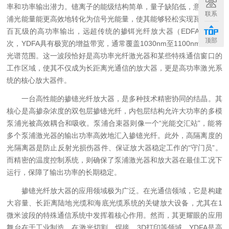
率和功率输出潜力。镱离子的能级结构简单，量子缺陷低，意味着泵
联系
浦光能量能更高效地转化为信号光能量，使其能够轻松实现瓦级甚至
百瓦级的高功率输出，远超传统的掺铒光纤放大器（EDFA）。其
顶部
次，YDFA具有极宽的增益带宽，通常覆盖1030nm至1100nm以上的
光谱范围。这一波段恰好是高功率光纤激光器和某些特殊通信窗口的
工作区域，使其不仅成为长距离光通信的放大器，更是高功率激光系
统的核心放大器件。
一台高性能的掺镱光纤放大器，是多种技术精密协同的结晶。其
核心是高掺杂浓度的双包层掺镱光纤，内包层结构允许大功率的多模
泵浦光被高效耦合和吸收。泵浦合束器则像一个“光能交汇站”，能将
多个泵浦激光器的输出功率高效地汇入掺镱光纤。此外，高隔离度的
光隔离器是防止反射光损伤器件、保证放大器稳定工作的“守门员”。
而精密的温度控制系统，则确保了泵浦激光器和放大器在最佳工况下
运行，保障了输出功率的长期稳定。
掺镱光纤放大器的应用领域极为广泛。在光通信领域，它是构建
大容量、长距离陆地光缆和海底光缆系统的关键放大设备，尤其在1
微米波段的特殊通信系统中发挥着核心作用。然而，其更耀眼的应用
舞台在于工业制造。在激光切割、焊接、3D打印等领域，YDFA是高