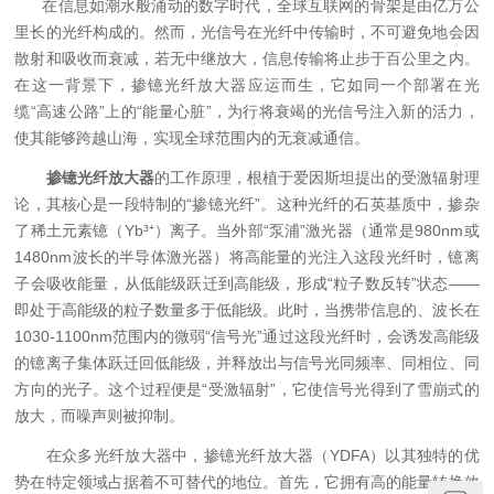
在信息如潮水般涌动的数字时代，全球互联网的骨架是由亿万公
里长的光纤构成的。然而，光信号在光纤中传输时，不可避免地会因
散射和吸收而衰减，若无中继放大，信息传输将止步于百公里之内。
在这一背景下，掺镱光纤放大器应运而生，它如同一个部署在光
缆“高速公路”上的“能量心脏”，为行将衰竭的光信号注入新的活力，
使其能够跨越山海，实现全球范围内的无衰减通信。
掺镱光纤放大器
的工作原理，根植于爱因斯坦提出的受激辐射理
论，其核心是一段特制的“掺镱光纤”。这种光纤的石英基质中，掺杂
了稀土元素镱（Yb³⁺）离子。当外部“泵浦”激光器（通常是980nm或
1480nm波长的半导体激光器）将高能量的光注入这段光纤时，镱离
子会吸收能量，从低能级跃迁到高能级，形成“粒子数反转”状态——
即处于高能级的粒子数量多于低能级。此时，当携带信息的、波长在
1030-1100nm范围内的微弱“信号光”通过这段光纤时，会诱发高能级
的镱离子集体跃迁回低能级，并释放出与信号光同频率、同相位、同
方向的光子。这个过程便是“受激辐射”，它使信号光得到了雪崩式的
放大，而噪声则被抑制。
在众多光纤放大器中，掺镱光纤放大器（YDFA）以其独特的优
势在特定领域占据着不可替代的地位。首先，它拥有高的能量转换效