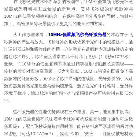
在飞秒激光技术不断革新的浪潮中，10MHz低重频飞秒光纤激
光器成为科研与工业领域的新焦点。它将飞秒级的超短脉冲与
10MHz的低重复频率相结合，在保持高时间分辨率的同时，为材料
加工、精密测量等场景提供了更灵活的能量控制方案。
从工作原理来看，
10MHz低重频飞秒光纤激光器
的核心在于飞
秒脉冲的产生与放大。飞秒脉冲的形成依赖于光纤中的锁模技术，通
过调制器或饱和吸收体的作用，迫使激光在谐振腔内形成持续稳定的
超短脉冲序列，脉冲宽度通常在几十到几百飞秒（1飞秒=10⁻¹⁵秒）
量级。而10MHz的低重复频率则通过精确控制谐振腔长度实现——
较短的腔长对应较高重频，反之则降低，10MHz的设定既避免了高
频脉冲的能量分散，又保证了脉冲序列的连续性。光纤介质的引入让
激光器兼具高光束质量与结构稳定性，激光在光纤中传输时，受外界
环境干扰小，输出脉冲的时间抖动与振幅噪声被严格控制在极低水
平。
这种激光器的性能优势体现在三个维度。其一，能量集中度高。
10MHz的低重复频率意味着单个脉冲可承载更高能量（通常可达微
焦耳级），配合飞秒级超短作用时间，能在材料表面形成强的瞬时功
率密度（可达10¹⁵W/cm²），实现“冷加工”效应——能量仅被靶材表