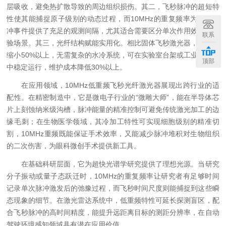
层吸收，避免热扩散导致的周边组织损伤。其二，飞秒脉冲的超短特
性使其能捕捉原子级别的动态过程，而10MHz的重复频率为单次脉
冲事件提供了充足的观测间隔，尤其适合需要区分单次作用效果的实
联系
验场景。其三，光纤结构赋能实用化。相比固体飞秒激光器，它体积
缩小50%以上，无需复杂的水冷系统，可在实验室台架或工业流水线
顶部
中稳定运行，维护成本降低30%以上。
在应用领域，10MHz低重频飞秒光纤激光器展现出跨行业的适
配性。在精密制造中，它是微电子行业的“微雕大师”，能在半导体芯
片上刻蚀纳米级沟槽，脉冲能量的精准控制可避免传统激光加工的边
缘毛刺；在生物医学领域，其冷加工特性可实现细胞级别的精准切
割，10MHz重频既能保证手术效率，又能减少脉冲堆积对生物组织
的二次伤害，为眼科微创手术提供新工具。
在基础科研层面，它为超快光谱学研究提供了理想光源。当研究
分子振动或量子态跃迁时，10MHz的重复频率让研究者有足够时间
记录单次脉冲激发后的弛豫过程，而飞秒时间尺度则能捕捉到这些瞬
态现象的细节。在激光雷达系统中，低重频特性可延长探测盲区，配
合飞秒脉冲的高时间精度，能提升远距离目标的测距分辨率，在自动
驾驶环境感知领域具有潜在应用价值。