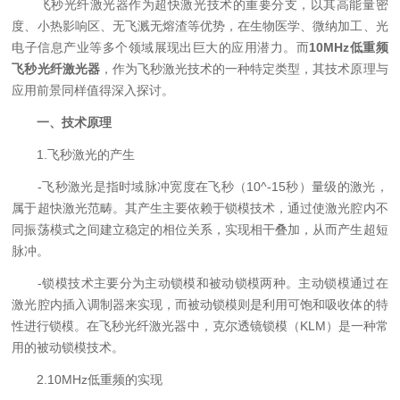
飞秒光纤激光器作为超快激光技术的重要分支，以其高能量密
度、小热影响区、无飞溅无熔渣等优势，在生物医学、微纳加工、光
电子信息产业等多个领域展现出巨大的应用潜力。而
10MHz低重频
飞秒光纤激光器
，作为飞秒激光技术的一种特定类型，其技术原理与
应用前景同样值得深入探讨。
一、技术原理
1.飞秒激光的产生
-飞秒激光是指时域脉冲宽度在飞秒（10^-15秒）量级的激光，
属于超快激光范畴。其产生主要依赖于锁模技术，通过使激光腔内不
同振荡模式之间建立稳定的相位关系，实现相干叠加，从而产生超短
脉冲。
-锁模技术主要分为主动锁模和被动锁模两种。主动锁模通过在
激光腔内插入调制器来实现，而被动锁模则是利用可饱和吸收体的特
性进行锁模。在飞秒光纤激光器中，克尔透镜锁模（KLM）是一种常
用的被动锁模技术。
2.10MHz低重频的实现